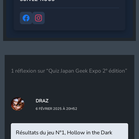
Adresse de messagerie
*
S’abonner
1 réflexion sur “Quiz Japan Geek Expo 2° édition”
DRAZ
6 FÉVRIER 2025 À 20H52
Résultats du jeu N°1, Hollow in the Dark