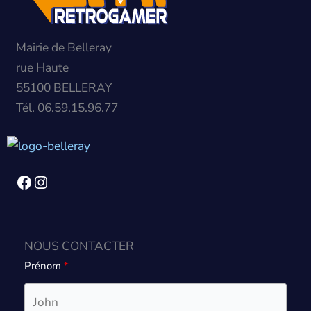
Mairie de Belleray
rue Haute
55100 BELLERAY
Tél. 06.59.15.96.77
Facebook
Instagram
NOUS CONTACTER
Prénom