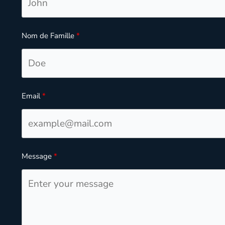
Nom de Famille
Email
Message