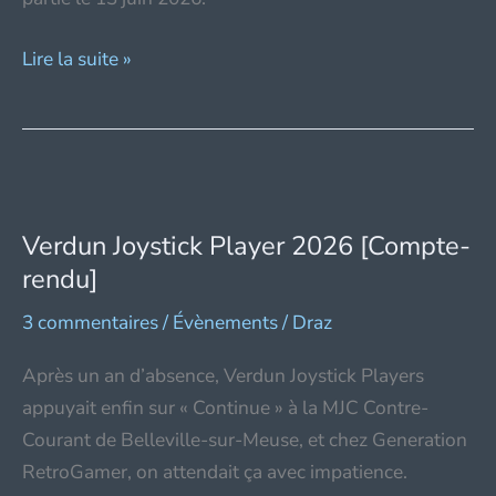
The
Lire la suite »
Digital
Intervillage
Games
2026
[Compte-
Verdun Joystick Player 2026 [Compte-
rendu]
rendu]
3 commentaires
/
Évènements
/
Draz
Après un an d’absence, Verdun Joystick Players
appuyait enfin sur « Continue » à la MJC Contre-
Courant de Belleville-sur-Meuse, et chez Generation
RetroGamer, on attendait ça avec impatience.