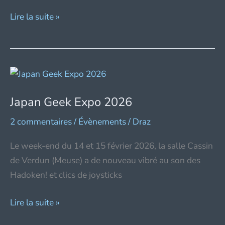
Verdun
Lire la suite »
Joystick
Player
2026
[Compte-
rendu]
Japan Geek Expo 2026
2 commentaires
/
Évènements
/
Draz
Le week-end du 14 et 15 février 2026, la salle Cassin
de Verdun (Meuse) a de nouveau vibré au son des
Hadoken! et clics de joysticks
Japan
Lire la suite »
Geek