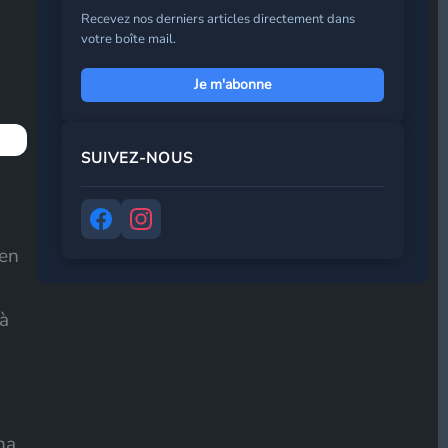
Recevez nos derniers articles directement dans
votre boîte mail.
Je m'abonne
Prénom
*
SUIVEZ-NOUS
Adresse de messagerie
*
 en
S’abonner
 à
na.