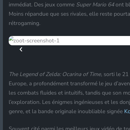
immédiat. Des jeux comme
Super Mario 64
ont bl
Moins répandue que ses rivales, elle reste pour
rétrogaming.
The Legend of Zelda: Ocarina of Time
, sorti le 
Europe, a profondément transformé le jeu d’ave
les combats fluides et intuitifs, tandis que son m
l’exploration. Les énigmes ingénieuses et les d
genre, et la bande originale inoubliable signée
Ko
Souvent cité parmi les meilleurs jeux vidéo de tous