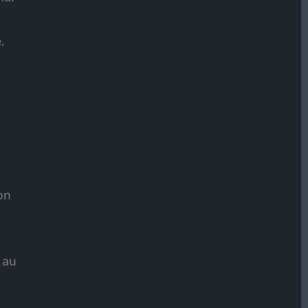
.
on
 au