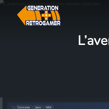
Aller
au
contenu
L’ave
Consoles
Jeux
N64