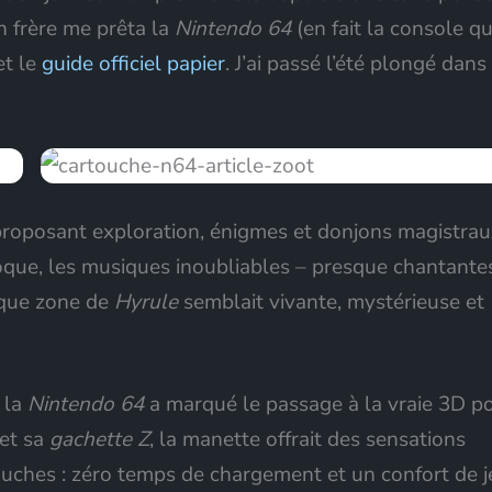
n frère me prêta la
Nintendo 64
(en fait la console qu’
t le
guide officiel papier
. J’ai passé l’été plongé dans
roposant exploration, énigmes et donjons magistrau
oque, les musiques inoubliables – presque chantante
aque zone de
Hyrule
semblait vivante, mystérieuse et
 la
Nintendo 64
a marqué le passage à la vraie 3D p
 et sa
gachette Z
, la manette offrait des sensations
touches : zéro temps de chargement et un confort de j