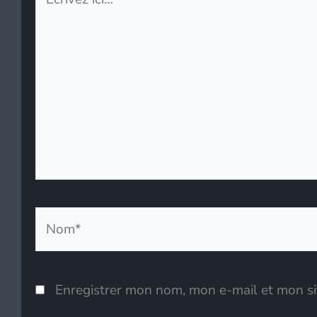
ici…
Nom*
Enregistrer mon nom, mon e-mail et mon si