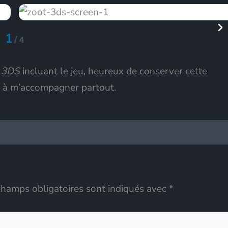
1
/
4
 3DS
incluant le jeu, heureux de conserver cette
t à m’accompagner partout.
champs obligatoires sont indiqués avec
*