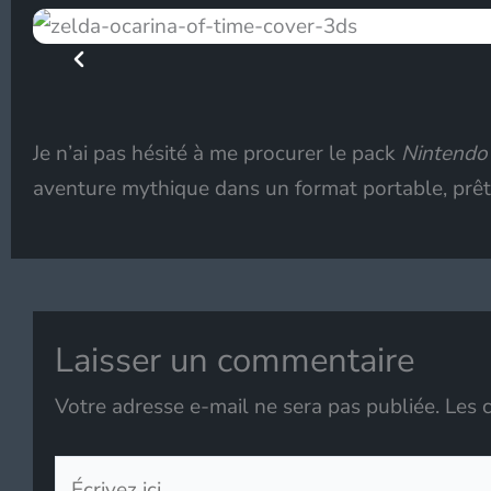
Je n’ai pas hésité à me procurer le pack
Nintendo
aventure mythique dans un format portable, prê
Laisser un commentaire
Votre adresse e-mail ne sera pas publiée.
Les 
Écrivez