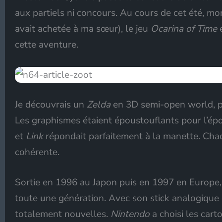
aux partiels ni concours. Au cours de cet été, mo
avait achetée à ma sœur), le jeu
Ocarina of Time
e
cette aventure.
Je découvrais un
Zelda
en 3D semi-open world, p
Les graphismes étaient époustouflants pour l’ép
et
Link
répondait parfaitement à la manette. Ch
cohérente.
Sortie en 1996 au Japon puis en 1997 en Europe,
toute une génération. Avec son stick analogique
totalement nouvelles.
Nintendo
a choisi les car