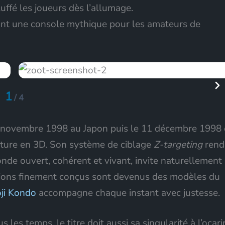
uffé les joueurs dès l’allumage.
tant une console mythique pour les amateurs de
1
/
4
21 novembre 1998 au Japon puis le 11 décembre 1998
nture en 3D. Son système de ciblage
Z-targeting
rend
onde ouvert, cohérent et vivant, invite naturellement
onjons finement conçus sont devenus des modèles du
ji Kondo
accompagne chaque instant avec justesse.
 les temps, le titre doit aussi sa singularité à l’ocari