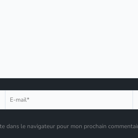
E-
Si
mail*
te dans le navigateur pour mon prochain commentai